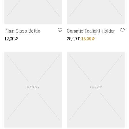
Plain Glass Bottle
Ceramic Tealight Holder
Первоначальная цена сос
Текущая цена: 16,
12,00
₽
28,00
₽
16,00
₽